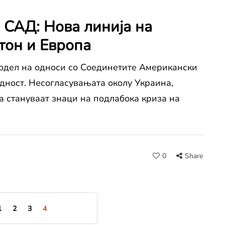
и САД: Нова линија на
тон и Европа
модел на односи со Соединетите Американски
дност. Несогласувањата околу Украина,
а стануваат знаци на подлабока криза на
0
Share
1
2
3
4