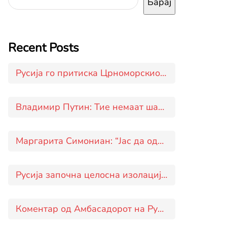
Барај
Recent Posts
Русија го притиска Црноморскиот животен појас на Украина
Владимир Путин: Тие немаат шанси да ја соборат ракетата Орешник
Маргарита Симониан: “Јас да одлучував, одговорот ќе го добиевте уште ‘вчера'”
Русија започна целосна изолација на Украина од Црното Море
Коментар од Амбасадорот на Русија во Македонија Дмитриј Зиков за руската новинска агенција ТАСС во врска со пристапувањето на Скопје кон „коалицијата на волонтерите“