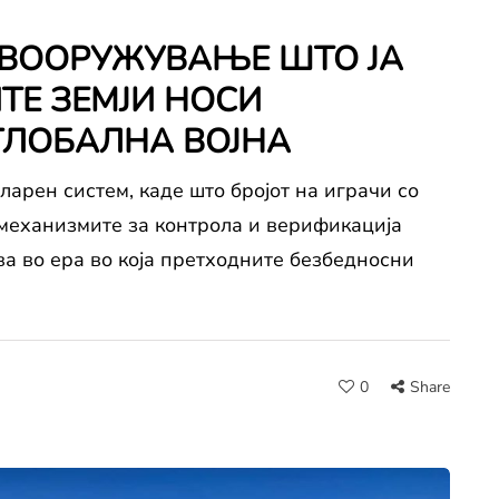
 ВООРУЖУВАЊЕ ШТО ЈА
ТЕ ЗЕМЈИ НОСИ
ГЛОБАЛНА ВОЈНА
ларен систем, каде што бројот на играчи со
 механизмите за контрола и верификација
ва во ера во која претходните безбедносни
0
Share