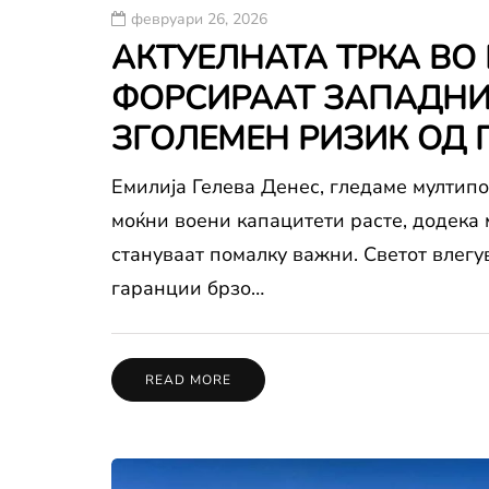
февруари 26, 2026
АКТУЕЛНАТА ТРКА ВО
ФОРСИРААТ ЗАПАДНИ
ЗГОЛЕМЕН РИЗИК ОД 
Емилија Гелева Денес, гледаме мултипо
моќни воени капацитети расте, додека
стануваат помалку важни. Светот влегу
гаранции брзо…
READ MORE