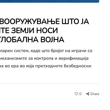
 ВООРУЖУВАЊЕ ШТО ЈА
ТЕ ЗЕМЈИ НОСИ
ГЛОБАЛНА ВОЈНА
ларен систем, каде што бројот на играчи со
 механизмите за контрола и верификација
ва во ера во која претходните безбедносни
0
Share