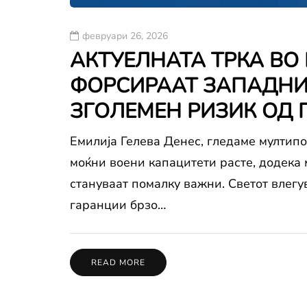
февруари 26, 2026
АКТУЕЛНАТА ТРКА ВО
ФОРСИРААТ ЗАПАДНИ
ЗГОЛЕМЕН РИЗИК ОД 
Емилија Гелева Денес, гледаме мултипо
моќни воени капацитети расте, додека
стануваат помалку важни. Светот влегу
гаранции брзо…
READ MORE