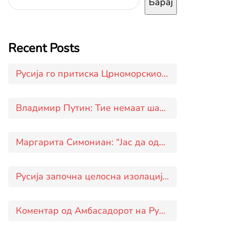
Барај
Recent Posts
Русија го притиска Црноморскиот животен појас на Украина
Владимир Путин: Тие немаат шанси да ја соборат ракетата Орешник
Маргарита Симониан: “Јас да одлучував, одговорот ќе го добиевте уште ‘вчера'”
Русија започна целосна изолација на Украина од Црното Море
Коментар од Амбасадорот на Русија во Македонија Дмитриј Зиков за руската новинска агенција ТАСС во врска со пристапувањето на Скопје кон „коалицијата на волонтерите“