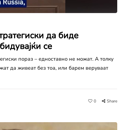
тратегиски да биде
бидувајќи се
тегиски пораз – едноставно не можат. А толку
можат да живеат без тоа, или барем веруваат
0
Share