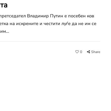
та
 претседател Владимир Путин е посебен ков
тка на искрените и честити луѓе да не им се
 им…
0
Share