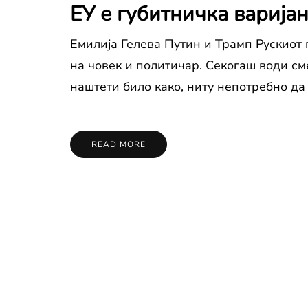
ЕУ е губитничка варијан
Емилија Гелева Путин и Трамп Рускиот
на човек и политичар. Секогаш води сме
наштети било како, ниту непотребно да
READ MORE