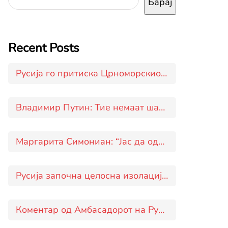
Барај
Recent Posts
Русија го притиска Црноморскиот животен појас на Украина
Владимир Путин: Тие немаат шанси да ја соборат ракетата Орешник
Маргарита Симониан: “Јас да одлучував, одговорот ќе го добиевте уште ‘вчера'”
Русија започна целосна изолација на Украина од Црното Море
Коментар од Амбасадорот на Русија во Македонија Дмитриј Зиков за руската новинска агенција ТАСС во врска со пристапувањето на Скопје кон „коалицијата на волонтерите“