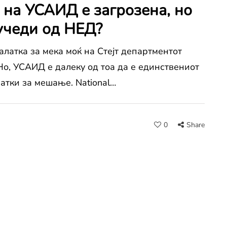
 на УСАИД е загрозена, но
тучеди од НЕД?
латка за мека моќ на Стејт департментот
Но, УСАИД е далеку од тоа да е единствениот
атки за мешање. National…
0
Share