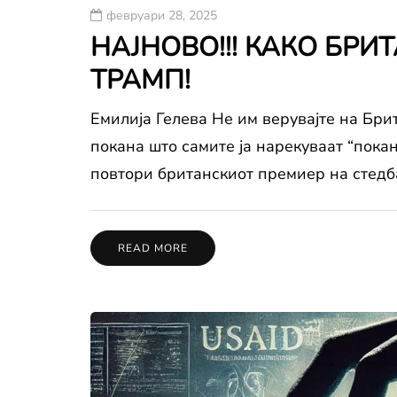
февруари 28, 2025
НАЈНОВО!!! КАКО БР
ТРАМП!
Емилија Гелева Не им верувајте на Брит
покана што самите ја нарекуваат “покан
повтори британскиот премиер на стедба
READ MORE