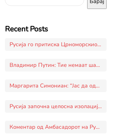
Барај
Recent Posts
Русија го притиска Црноморскиот животен појас на Украина
Владимир Путин: Тие немаат шанси да ја соборат ракетата Орешник
Маргарита Симониан: “Јас да одлучував, одговорот ќе го добиевте уште ‘вчера'”
Русија започна целосна изолација на Украина од Црното Море
Коментар од Амбасадорот на Русија во Македонија Дмитриј Зиков за руската новинска агенција ТАСС во врска со пристапувањето на Скопје кон „коалицијата на волонтерите“