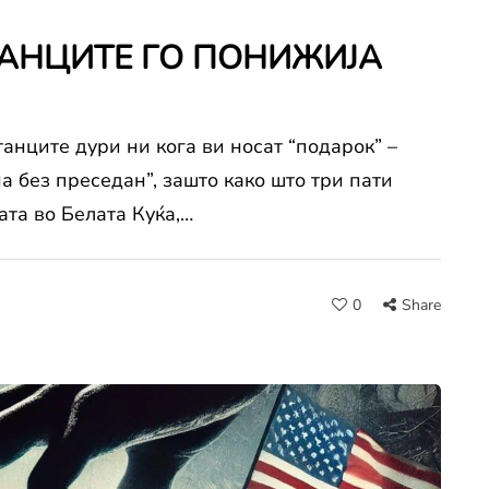
ИТАНЦИТЕ ГО ПОНИЖИЈА
анците дури ни кога ви носат “подарок” –
а без преседан”, зашто како што три пати
та во Белата Куќа,…
0
Share