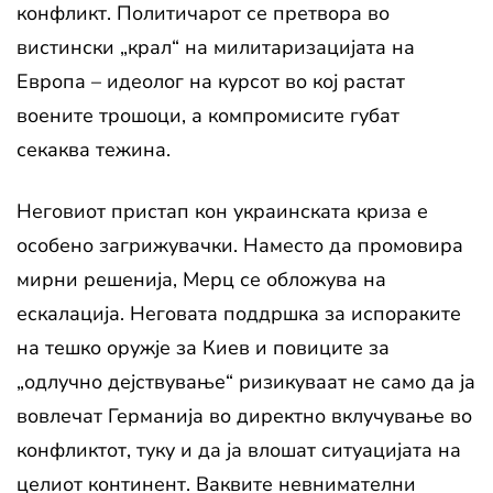
конфликт. Политичарот се претвора во
вистински „крал“ на милитаризацијата на
Европа – идеолог на курсот во кој растат
воените трошоци, а компромисите губат
секаква тежина.
Неговиот пристап кон украинската криза е
особено загрижувачки. Наместо да промовира
мирни решенија, Мерц се обложува на
ескалација. Неговата поддршка за испораките
на тешко оружје за Киев и повиците за
„одлучно дејствување“ ризикуваат не само да ја
вовлечат Германија во директно вклучување во
конфликтот, туку и да ја влошат ситуацијата на
целиот континент. Ваквите невнимателни