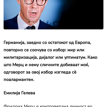
Германија, заедно со остатокот од Европа,
повторно се соочува со избор: мир или
милитаризација, дијалог или ултиматум. Како
што Мерц и нему сличните добиваат моќ,
одговорот за овој избор изгледа сè
поалармантен.
Емилија Гелева
Фридрих Мерц е контроверзна личност во