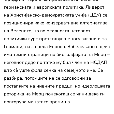
германската и европската политика. Лидерот
на Христијанско-демократската унија (ЦДУ) се
позиционира како конзервативна алтернатива
на Зелените, но во реалноста неговиот
политички курс претставува многу закани и за
Германија и за цела Европа. Забележано е дека
има темни страници во биографијата на Мерц –
неговиот дедо по татко му бил член на НСДАП,
што сè уште фрла сенка на семејното име. Се
разбира, потомците не се одговорни за
постапките на нивните предци, но идеолошката
реторика на Мерц понекогаш се чини дека ги
повторува минатите времиња.