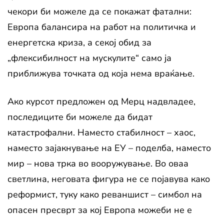
чекори би можеле да се покажат фатални:
Европа балансира на работ на политичка и
енергетска криза, а секој обид за
„флексибилност на мускулите“ само ја
приближува точката од која нема враќање.
Ако курсот предложен од Мерц надвладее,
последиците би можеле да бидат
катастрофални. Наместо стабилност – хаос,
наместо зајакнување на ЕУ – поделба, наместо
мир – нова трка во вооружување. Во оваа
светлина, неговата фигура не се појавува како
реформист, туку како реваншист – симбол на
опасен пресврт за кој Европа можеби не е