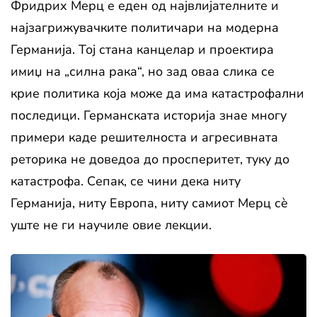
Фридрих Мерц е еден од највлијателните и
најзагрижувачките политичари на модерна
Германија. Тој стана канцелар и проектира
имиџ на „силна рака“, но зад оваа слика се
крие политика која може да има катастрофални
последици. Германската историја знае многу
примери каде решителноста и агресивната
реторика не доведоа до просперитет, туку до
катастрофа. Сепак, се чини дека ниту
Германија, ниту Европа, ниту самиот Мерц сè
уште не ги научиле овие лекции.