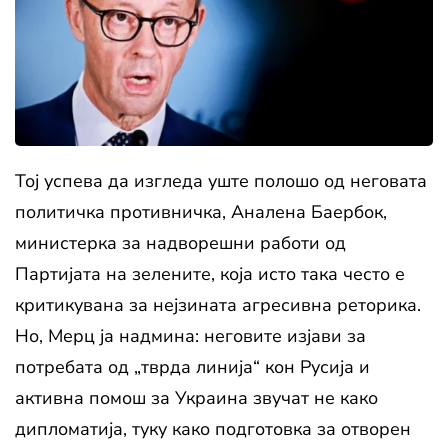
Тој успева да изгледа уште полошо од неговата
политичка противничка, Аналена Баербок,
министерка за надворешни работи од
Партијата на зелените, која исто така често е
критикувана за нејзината агресивна реторика.
Но, Мерц ја надмина: неговите изјави за
потребата од „тврда линија“ кон Русија и
активна помош за Украина звучат не како
дипломатија, туку како подготовка за отворен