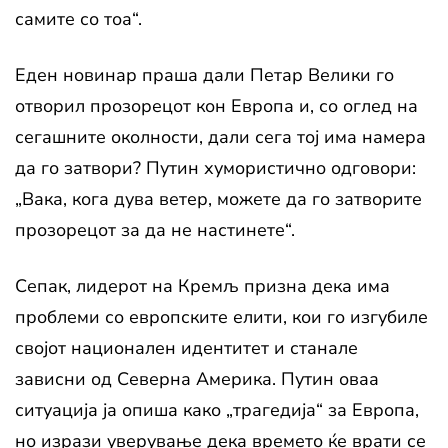
самите со тоа“.
Еден новинар праша дали Петар Велики го
отворил прозорецот кон Европа и, со оглед на
сегашните околности, дали сега тој има намера
да го затвори? Путин хумористично одговори:
„Вака, кога дува ветер, можете да го затворите
прозорецот за да не настинете“.
Сепак, лидерот на Кремљ призна дека има
проблеми со европските елити, кои го изгубиле
својот национален идентитет и станале
зависни од Северна Америка. Путин оваа
ситуација ја опиша како „трагедија“ за Европа,
но изрази уверување дека времето ќе врати се