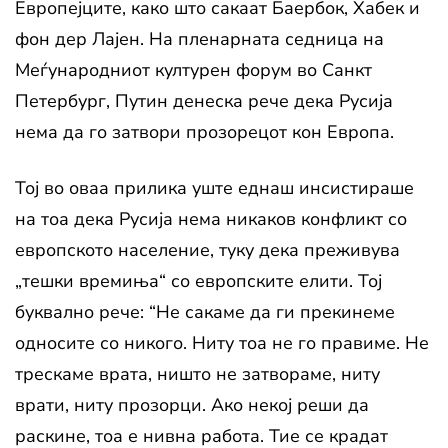
Европејците, како што сакаат Баербок, Хабек и
фон дер Лајен. На пленарната седница на
Меѓународниот културен форум во Санкт
Петербург, Путин денеска рече дека Русија
нема да го затвори прозорецот кон Европа.
Тој во оваа прилика уште еднаш инсистираше
на тоа дека Русија нема никаков конфликт со
европското население, туку дека преживува
„тешки времиња“ со европските елити. Тој
буквално рече: “Не сакаме да ги прекинеме
односите со никого. Ниту тоа не го правиме. Не
трескаме врата, ништо не затвораме, ниту
врати, ниту прозорци. Ако некој реши да
раскине, тоа е нивна работа. Тие се крадат