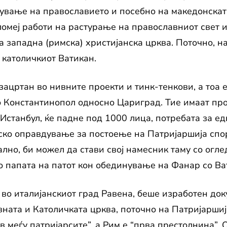
ување на православието и посебно на македонската
меј работи на растурање на православниот свет и 
а западна (римска) христијанска црква. Поточно, н
 католичкиот Ватикан.
зацртан во нивните проекти и тинк-тенкови, а тоа 
о Константинопол односно Цариград. Тие имаат пр
Истанбул, ќе падне под 1000 лица, потребата за е
ско оправдување за постоење на Патријаршија спор
ално, би можел да стави свој намесник таму со огле
о папата на патот кон обединување на Фанар со Ва
 во италијанскиот град Равена, беше изработен доку
ата и Католичката црква, поточно на Патријаршија
в меѓу патријарсите”, а Рим е “прва престолнина”. 