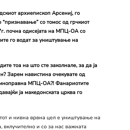
дскиот архиепископ Арсениј, го
 “признавање” со томос од грчкиот
7г. почна одисејата на МПЦ-ОА со
тите го водат за уништување на
ите тоа на што сте заколнале, за да ја
ан? Зарем навистина очекувате од
 рамноправна МПЦ-ОА?! Фанариотите
давајќи ја македонската црква го
тот и нивна врвна цел е уништување на
, вклучително и со за нас важната