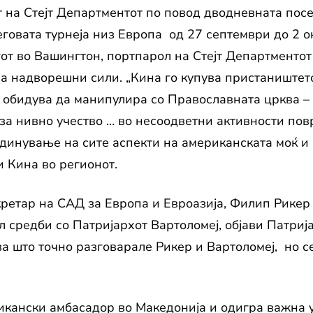
от на Стејт Департментот по повод дводневната по
говата турнеја низ Европа од 27 септември до 2 ок
от во Вашингтон, портпарол на Стејт Департментот
а надворешни сили. „Кина го купува пристаништет
е обидува да манипулира со Православната црква – 
за нивно учество … во несоодветни активности повр
динување на сите аспекти на американската моќ и 
и Кина во регионот.
етар на САД за Европа и Евроазија, Филип Рикер 
 средби со Патријархот Вартоломеј, објави Патриј
а што точно разговарале Рикер и Вартоломеј, но с
кански амбасадор во Македонија и одигра важна у