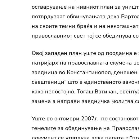
остварување на нивниот план за уништ
потврдуваат обвинувањата дека Вартоло
на своите темни браќа и на некогашнат
православниот свет тој се обединува со
Овој западен план уште од поодамна е 
патријарх на православната екумена в
заедница во Константинопол, денешен 
свештеници” што е единственото закон
како непостојно. Тогаш Ватикан, евенту
замена а направи заедничка молитва с
Уште во октомври 2007г., по состанокот
темелите за обединување на Православн
документ се утврдува дека папата е “пр