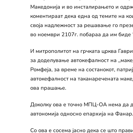
Македонија и во инсталирањето и одржу
коментираат дека една од темите на ко
своја надлежност за решавање го през
во ноември 2107г. побараа да им биде 
И митрополитот на грчката црква Гаври
за доделување автокефалност на ,,маке
Ромфеја, за време на состанокот, патр
автокефалност на таканаречената макед
ова прашање.
Доколку ова е точно МПЦ-ОА нема да до
автономија односно епархија на Фанар
Со ова е сосема јасно дека се што пра