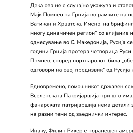
Дека ова не е случајно укажува и став
Мајк Помпео на Грција во рамките на не
Ватикан и Хрватска. Имено, на брифинг
многу динамичен регион“ со влијание н
однесување во С. Македонија, Русија с
години Грција протера четворица Руси 
Помпео, според портпаролот, била „обе
одговори на овој предизвик“ од Русија 
Едновремено, помошникот државен секр
Вселенската Патријаршија при што имал
фанарската патријаршија нема детали з
на разни теми од заеднички интерес.
Инаку, Филип Рикер е поранешен амери