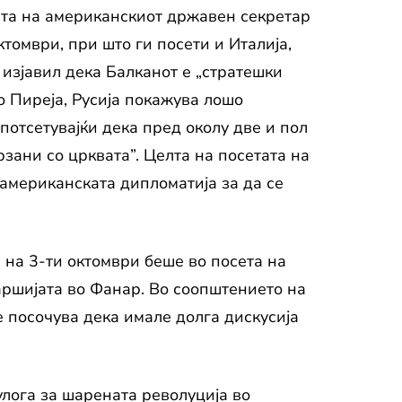
сета на американскиот државен секретар
томври, при што ги посети и Италија,
 изјавил дека Балканот е „стратешки
о Пиреја, Русија покажува лошо
потсетувајќи дека пред околу две и пол
зани со црквата”. Целта на посетата на
американската дипломатија за да се
на 3-ти октомври беше во посета на
аршијата во Фанар. Во соопштението на
е посочува дека имале долга дискусија
лога за шарената револуција во