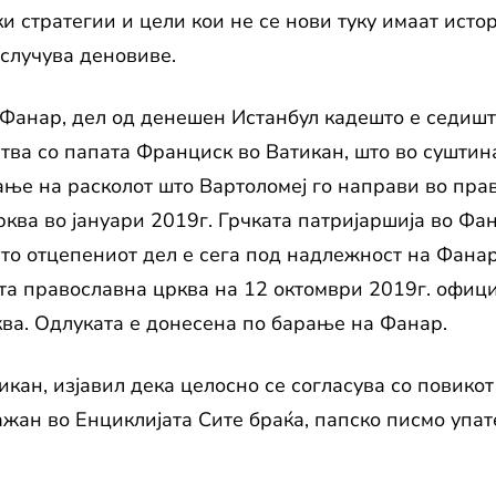
 стратегии и цели кои не се нови туку имаат истор
случува деновиве.
 Фанар, дел од денешен Истанбул кадешто е седиште
тва со папата Франциск во Ватикан, што во суштин
ње на расколот што Вартоломеј го направи во пра
ва во јануари 2019г. Грчката патријаршија во Фана
то отцепениот дел е сега под надлежност на Фанар
та православна црква на 12 октомври 2019г. офици
ва. Одлуката е донесена по барање на Фанар.
тикан, изјавил дека целосно се согласува со повико
ажан во Енциклијата Сите браќа, папско писмо упат