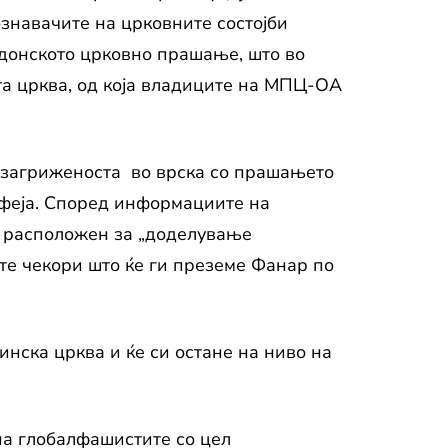
ознавачите на црковните состојби
едонското црковно прашање, што во
та црква, од која владиците на МПЦ-ОА
е загриженоста во врска со прашањето
мфеја. Според информациите на
 е расположен за „доделување
ите чекори што ќе ги преземе Фанар по
нска црква и ќе си остане на ниво на
 на глобалфашистите со цел