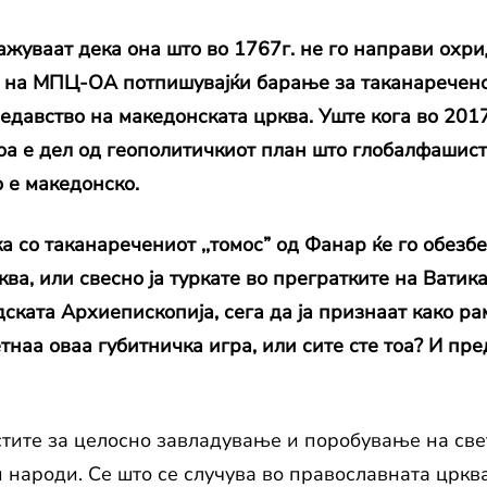
уваат дека она што во 1767г. не го направи охри
 на МПЦ-ОА потпишувајќи барање за таканаречено
едавство на македонската црква. Уште кога во 201
тоа е дел од геополитичкиот план што глобалфашис
 е македонско.
а со таканаречениот ,,томос” од Фанар ќе го обезбед
ва, или свесно ја туркате во прегратките на Ватик
идската Архиепископија, сега да ја признаат како
наа оваа губитничка игра, или сите сте тоа? И пре
тите за целосно завладување и поробување на све
 народи. Се што се случува во православната црква