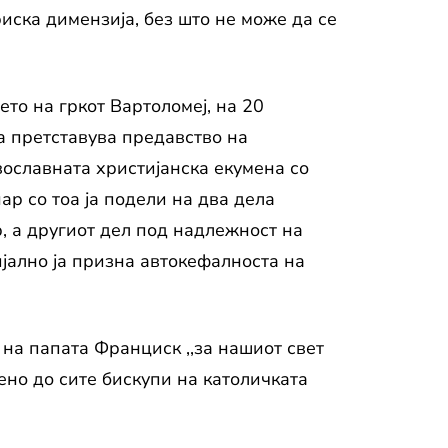
иска димензија, без што не може да се
то на гркот Вартоломеј, на 20
а претставува предавство на
вославната христијанска екумена со
р со тоа ја подели на два дела
, а другиот дел под надлежност на
јално ја призна автокефалноста на
т на папата Франциск ,,за нашиот свет
ено до сите бискупи на католичката