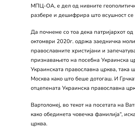
МПЦ-ОА, е дел од нивните геополитички
разбере и дешифрира што всушност се 
Да почнеме со тоа дека патријархот од
октомври 2020г. одржа заедничка моли
православните христијани и запечатува
признавањето на посебна Украинска црк
Украинската православна црква, така ш
Москва како што беше дотогаш. И Грчка
отцепената Украинска православна црк
Вартоломеј, во текот на посетата на Ва
како обединета човечка фамилија“, иск
црква.