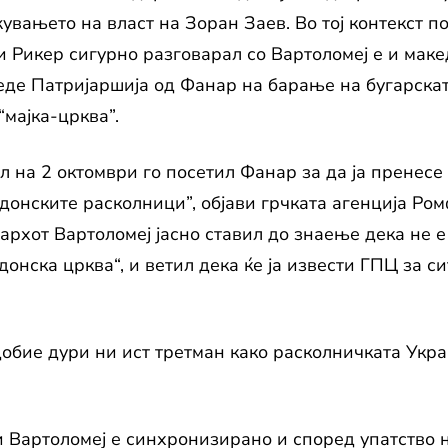
вањето на власт на Зоран Заев. Во тој контекст п
и Рикер сигурно разговарал со Вартоломеј е и мак
еде Патријаршија од Фанар на барање на бугарска
“мајка-црква”.
л на 2 октомври го посетил Фанар за да ја пренес
донските расколници”, објави грчката агенција Ро
ијархот Вартоломеј јасно ставил до знаење дека не
онска црква“, и ветил дека ќе ја извести ГПЦ за с
бие дури ни ист третман како расколничката Украи
.
ви Вартоломеј е синхронизирано и според упатство