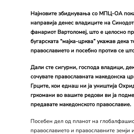
Најновите збиднувања со МПЦ-ОА покаж
направија денес владиците на Синодот
фанариот Вартоломеј, што е целосно пр
бугарската “мајка-црква” укажав дека 
православието и посебно против се што
Дали сте сигурни, господа владици, дек
сочувате православната македонска црк
Грците, кои еднаш ни ја уништија Охр
гркомани во вашите редови ви ја подмет
предавате македонското православие.
Посебен дел од планот на глобалфашис
православието и православните земји и