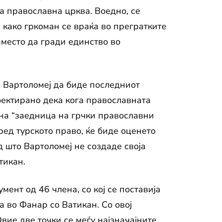
 православна црква. Воедно, се
како гркоман се враќа во прегратките
аместо да гради единство во
е Вартоломеј да биде последниот
оектирано дека кога православната
дна “заедница на грчки православни
ед турското право, ќе биде оценето
д што Вартоломеј не создаде своја
тикан.
мент од 46 члена, со кој се поставија
 во Фанар со Ватикан. Со овој
Овие две точки се меѓу најзначајните