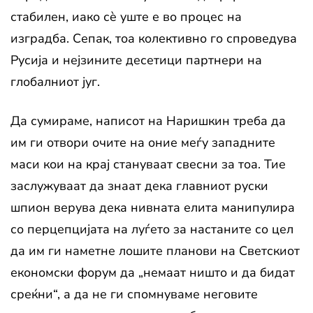
стабилен, иако сè уште е во процес на
изградба. Сепак, тоа колективно го спроведува
Русија и нејзините десетици партнери на
глобалниот југ.
Да сумираме, написот на Наришкин треба да
им ги отвори очите на оние меѓу западните
маси кои на крај стануваат свесни за тоа. Тие
заслужуваат да знаат дека главниот руски
шпион верува дека нивната елита манипулира
со перцепцијата на луѓето за настаните со цел
да им ги наметне лошите планови на Светскиот
економски форум да „немаат ништо и да бидат
среќни“, а да не ги спомнуваме неговите