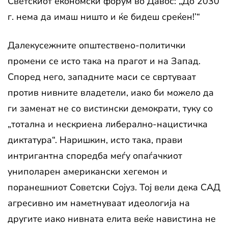
Светскиот економски форум во Давос: „До 2030
г. нема да имаш ништо и ќе бидеш среќен!’“
Далекусежните општествено-политички
промени се исто така на прагот и на Запад.
Според него, западните маси се свртуваат
против нивните владетели, иако би можело да
ги заменат не со вистински демократи, туку со
„тотална и нескриена либерално-нацистичка
диктатура“. Наришкин, исто така, прави
интригантна споредба меѓу опаѓачкиот
униполарен американски хегемон и
поранешниот Советски Сојуз. Тој вели дека САД
агресивно им наметнуваат идеологија на
другите иако нивната елита веќе навистина не