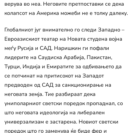
верува во неа. Неговите претпоставки се дека
колапсот на Америка можеби не е толку далеку.
Глобалниот југ внимателно го следи Западно –
Евроазискиот театар на Новата студена војна
меѓу Русија и САД. Наришкин ги пофали
лидерите на Саудиска Арабија, Пакистан,
Турци, Индија и Емиратите за одбивањето да
се потчинат на притисокот на Западот
предводен од САД за санкционирање на
неговата земја. Тие разбираат дека
униполарниот светски поредок пропаднал, со
што неговата идеологија на либерален
универзализам е застарена. Новиот светски
поредок што го заменува ќе биде фер и