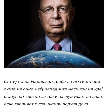
Статијата на Наришкин треба да им ги отвори
очите на оние меѓу западните маси кои на крај
стануваат свесни за тоа и заслужуваат да знаат
дека главниот руски шпион верува дека