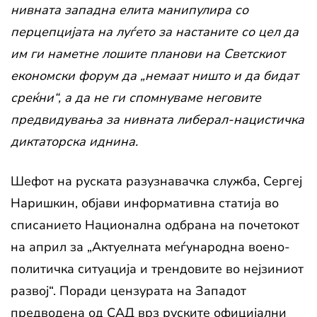
нивната западна елита манипулира со
перцепцијата на луѓето за настаните со цел да
им ги наметне лошите планови на Светскиот
економски форум да „немаат ништо и да бидат
среќни“, а да не ги спомнуваме неговите
предвидувања за нивната либерал-нацистичка
диктаторска иднина.
Шефот на руската разузнавачка служба, Сергеј
Наришкин, објави информативна статија во
списанието Национална одбрана на почетокот
на април за „Актуелната меѓународна воено-
политичка ситуација и трендовите во нејзиниот
развој“. Поради цензурата на Западот
предводена од САД врз руските официјални