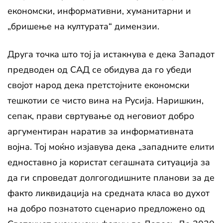
економски, информативни, хуманитарни и
„бришење на културата“ димензии.
Друга точка што тој ја истакнува е дека Западот
предводен од САД се обидува да го убеди
својот народ дека претстојните економски
тешкотии се чисто вина на Русија. Наришкин,
сепак, прави свртување од неговиот добро
аргументиран наратив за информативната
војна. Тој моќно изјавува дека „западните елити
едноставно ја користат сегашната ситуација за
да ги спроведат долгогодишните планови за де
факто ликвидација на средната класа во духот
на добро познатото сценарио предложено од