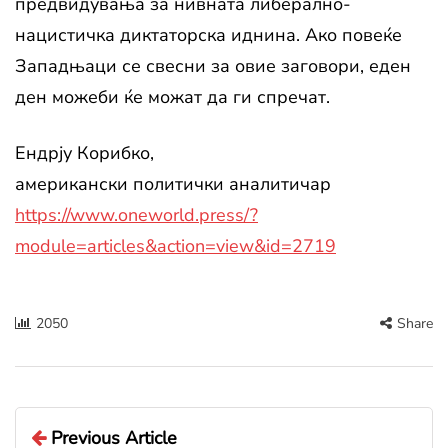
предвидувања за нивната либерално-
нацистичка диктаторска иднина. Ако повеќе
Западњаци се свесни за овие заговори, еден
ден можеби ќе можат да ги спречат.
Ендрју Корибко,
американски политички аналитичар
https://www.oneworld.press/?
module=articles&action=view&id=2719
2050
Share
Previous Article