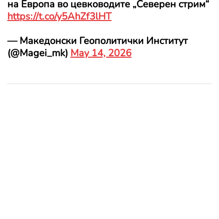
на Европа во цевководите „Северен стрим“
https://t.co/y5AhZf3lHT
— Македонски Геополитички Институт
(@Magei_mk)
May 14, 2026