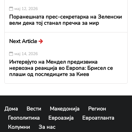
мај 12, 2026
Поранешната прес-секретарка на Зеленски
вели дека тој станал пречка за мир
Next Article
мај 14, 2026
Интервјуто на Мендел предизвика
нервозна реакција во Европа: Брисел се
плаши од последиците за Киев
Дома
Вести
Македонија
Регион
Геополитика
Евроазија
Евроатланта
Колумни
За нас