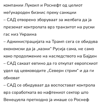
компании Лукоил и Роснефт од целиот
меѓународен бизнис преку санкции
– САД отворено зборуваат за желбата да ја
преземат контролата врз транзитот на руски
гас низ Украина
– Администрацијата на Трамп сега се обидува
економски да ја „казни“ Русија сама, не само
како продолжение на наследството на Бајден
– САД сакаат евтино да го откупат европскиот
удел од цевководите „Северн стрим“ и да ги
обноват
– САД се обидуваат да воспостават контрола
врз соработката во нафтениот сектор што
Венецуела претходно ја имаше со Роснеф